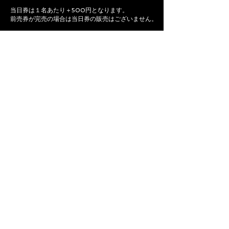
当日券は１名あたり＋500円となります。
前売券が完売の場合は当日券の販売はございません。
TICKET
ACCESS