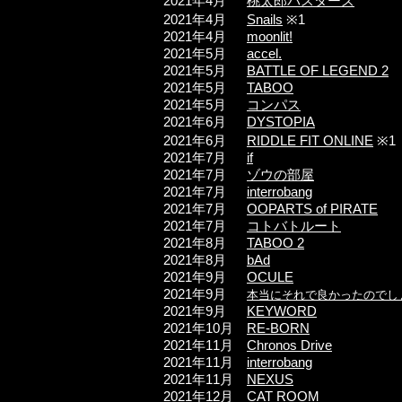
2021年4
月
桃太郎バスターズ
2021年4
月
Snails
※1
2021年4
月
moonlit!
2021年5
月
accel.
2021年5
月
BATTLE OF LEGEND 2
2021年5
月
TABOO
2021年5
月
コンパス
2021年6
月
DYSTOPIA
2021年6
月
RIDDLE FIT ONLINE
※1
2021年7
月
if
2021年7
月
ゾウの部屋
2021年7
月
interrobang
2021年7
月
OOPARTS of PIRATE
2021年7
月
コトバトルート
2021年8
月
TABOO 2
2021年8
月
bAd
2021年9
月
OCULE
2021年9
月
本当にそれで良かったのでし
2021年9
月
KEYWORD
2021年10
月
RE-BORN
2021年11
月
Chronos Drive
2021年11
月
interrobang
2021年11
月
NEXUS
2021年12
月
CAT ROOM