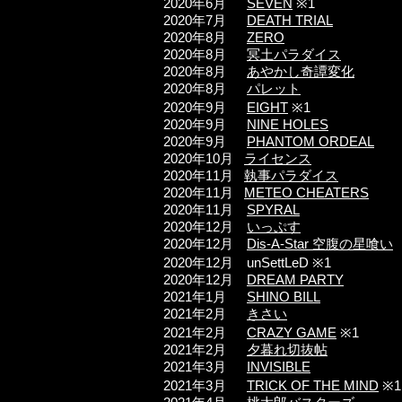
2020
年6
月
SEVEN
※1
2020
年7
月
DEATH TRIAL
2020
年8
月
ZERO
2020
年8
月
冥土パラダイス
2020年8月
あやかし奇譚変化
2020年8月
パレット
2020年9月
EIGHT
※1
2020年9月
NINE HOLES
2020年9月
PHANTOM ORDEAL
2020年10月
ライセンス
2020年11月
執事パラダイス
2020年11
月
METEO CHEATERS
2020年11
月
SPYRAL
2020年12
月
いっぷす
2020年12
月
Dis-A-Star 空腹の星喰い
2020年12
月 unSettLeD ※1
2020年12
月
DREAM PARTY
2021年1
月
SHINO BILL
2021年2
月
きさい
2021年2
月
CRAZY GAME
※1
2021年2
月
夕暮れ切抜帖
2021年3
月
INVISIBLE
2021年3
月
TRICK OF THE MIND
※1