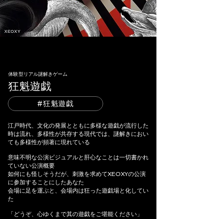
体験型リアル謎解きゲーム
狂魁遊戯
#狂魁遊戯
江戸時代、文化の発展とともに多様な遊戯が流行した
時は流れ、多様性が共存する現代では、謎解きにおい
ても多様性が頻著に現れている
意味不明な公演ビジュアルと肝心なことは一切書かれ
ていない公演概要
如何にも怪しそうだが、刺激を求めてXEOXYの公演
に参加することにしたあなた
会場に足を運ぶと、会場内は狂った遊戯場と化してい
た
「どうぞ、心ゆくまで其の遊戯をご堪能ください」