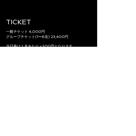
TICKET
一般チケット 4,000円
グループチケット(1〜6名) 23,400円
当日券は１名あたり＋500円となります。
前売券が完売の場合は当日券の販売はございません。
TICKET
ACCESS