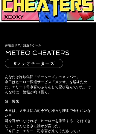
​体験型リアル謎解きゲーム
METEO CHEATERS
#メテオチーターズ
あなたは詐欺集団「チーターズ」のメンバー。
今日はヒーロー派遣サービス「メテオ」を騙すため
に、エリート司令官のふりをして忍び込んでいた。そ
んな時に、警報が鳴り響く。
敵、襲来
今日は、メテオ団の司令官が様々な理由で会社にいな
い日…
司令官がいなければ、ヒーローを派遣することはでき
ない…そんなときに誰かが言った。
『今日は、エリート司令官が来てくださってい