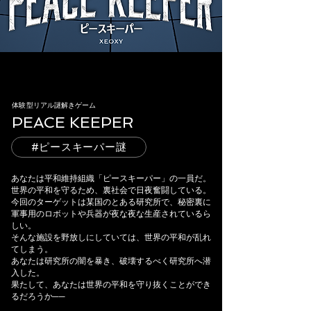
体験型リアル謎解きゲーム
PEACE KEEPER
#ピースキーパー謎
あなたは平和維持組織「ピースキーパー」の一員だ。
世界の平和を守るため、裏社会で日夜奮闘している。
今回のターゲットは某国のとある研究所で、秘密裏に
軍事用のロボットや兵器が夜な夜な生産されているら
しい。
そんな施設を野放しにしていては、世界の平和が乱れ
てしまう。
あなたは研究所の闇を暴き、破壊するべく研究所へ潜
入した。
果たして、あなたは世界の平和を守り抜くことができ
るだろうか──