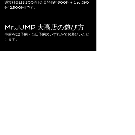
通常料金は
3,300円 [会員登録料800円＋１set(90
分)2,500円]です。
Mr.JUMP 大高店の遊び方
事前WEB予約・当日予約のいずれかでお遊びいただ
けます。
​WEB予約の場合
２週間前からご予約いただけます。
Mr.JUMP 大高店のWEB予約ページから以下の手順
でご予約下さい。
予約へ進むボタンをクリック➡予約ボタンをクリック
➡日付を選択➡時間帯を選択➡「中学生以上：既に会
員カードをお持ちの方(※事前登録まで行った状態の
方はこちらではありません)」の2,500円の項目に参
加人数を入力、以下は必要情報をご入力下さい。
※事前会員登録(800円)は不要です。
​※誤って事前会員登録をされた場合、ご返金はできか
ねますのでご注意下さい。
※複数の時間帯をご予約いただくことも可能です。
​※当日は１階の受付にてXEOXYの公演チケットをご