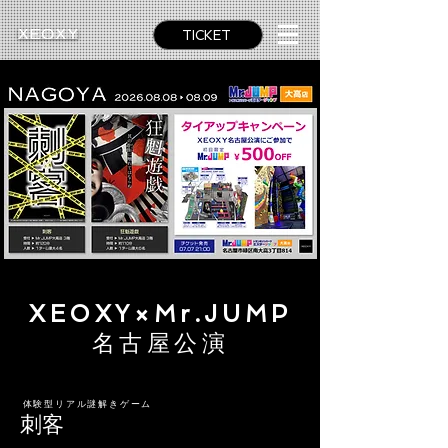
TICKET
XEOXY×Mr.JUMP
​名古屋公演
体験型リアル謎解きゲーム
​刺客​