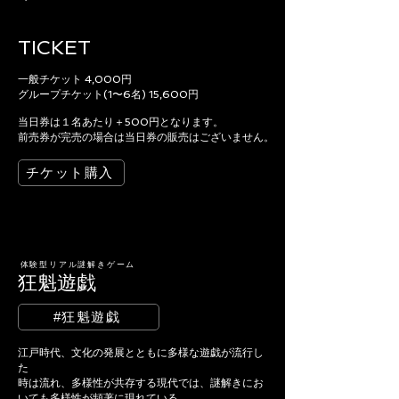
TICKET
一般チケット 4,000円
グループチケット(1〜6名) 15,600円
当日券は１名あたり＋500円となります。
前売券が完売の場合は当日券の販売はございません。
チケット購入
体験型リアル謎解きゲーム
​狂魁遊戯
#​狂魁遊戯
江戸時代、文化の発展とともに多様な遊戯が流行し
た
時は流れ、多様性が共存する現代では、謎解きにお
いても多様性が頻著に現れている