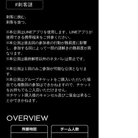
#刺客謎
刺客に挑む。
刺客を放つ。
※本公演はLINEアプリを使用します。LINEアプリが
使用できる携帯端末をご持参ください。
※本公演は過去回の参加者の行動が難易度に影響
し、参加する回によって一部の謎解きの難易度が異
なります。
※本公演は最終解答以外のネタバレは禁止です。
※本公演は１回のみご参加が可能な公演となりま
す。
※本公演はグループチケットをご購入いただいた場
合でも複数回の参加はできかねますので、チケット
をお持ちでもご入店いただけません。
※チケット購入後のキャンセル及びご返金は承るこ
とができかねます。
OVERVIEW​