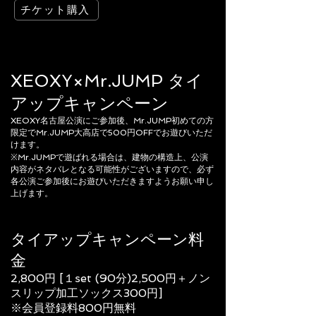
チケット購入
XEOXY×Mr.JUMP タイ
アップキャンペーン
XEOXY名古屋公演にご参加後、Mr.JUMP初めての方
限定でMr.JUMP大高店で500円OFFでお遊びいただ
けます。
※Mr.JUMPで遊ばれる場合は、建物の構造上、公演
内容がネタバレとなる可能性がございますので、必ず
各公演ご参加後にお遊びいただきますようお願い申し
上げます。
タイアップキャンペーン料
金
2,800円 [１set (90分)2,500円＋ノン
スリップ加工ソックス300円]
※会員登録料800円無料