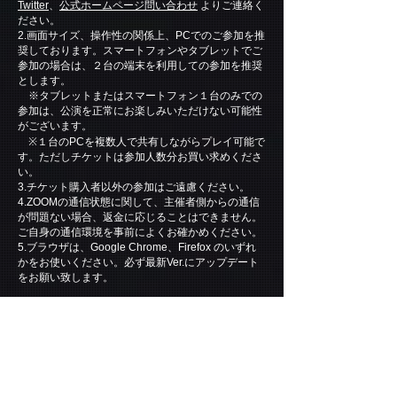
Twitter
、
公式ホームページ問い合わせ
よりご連絡く
ださい。
2.画面サイズ、操作性の関係上、PCでのご参加を推
奨しております。スマートフォンやタブレットでご
参加の場合は、２台の端末を利用しての参加を推奨
とします。
※タブレットまたはスマートフォン１台のみでの
参加は、公演を正常にお楽しみいただけない可能性
がございます。
※１台のPCを複数人で共有しながらプレイ可能で
す。ただしチケットは参加人数分お買い求めくださ
い。
3.チケット購入者以外の参加はご遠慮ください。
4.ZOOMの通信状態に関して、主催者側からの通信
が問題ない場合、返金に応じることはできません。
ご自身の通信環境を事前によくお確かめください。
5.ブラウザは、Google Chrome、Firefox のいずれ
かをお使いください。必ず最新Ver.にアップデート
をお願い致します。
【公演当日の流れ】
１.ご購入いただいたメールアドレスに送付した、
ZOOMのアクセスURLよりZOOM会議にご参加くだ
さい。
２.公演開始10分前～ ZOOM会議への参加を許可い
たします。