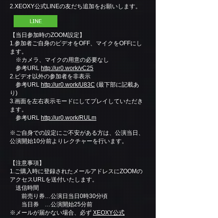
2.XEOXY公式LINEの友だち追加をお願いします。
​
【当日参加時のZOOM設定】
1.参加者ご自身のビデオをOFF、マイクをOFFにし
ます。
※カメラ、マイクの用意の必要なし
参考URL
http://ur0.work/vC25
2.ビデオ以外の参加者を非表示
参考URL
http://ur0.work/U83C
(最下部に記載あ
り)
3.画面を左右表示モードにしてプレイしていただき
ます。
参考URL
http://ur0.work/RULm
※ご自身での設定にご不安がある方は、公演当日、
公演開始10分前よりレクチャーを行います。
【注意事項】
1.ご購入時に登録されたメールアドレスにZOOMの
アクセスURLを送付いたします。
送信時間
前売り券…公演日当日0時30分頃
当日券 …公演開始25分前
※メールが届かない場合、必ず
XEOXY公式