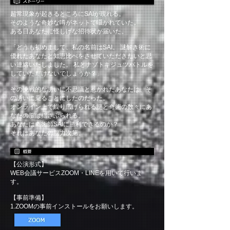
超常現象が起きるところにSAIが現れる。
そのような奇妙な噂がネットで囁かれていた。
ある日あなたに怪しげな招待状が届いた。
「どうも初めまして、私の名前はSAI。 謎解き術に
優れたあなたと知恵比べをさせていただきたいと思
い連絡いたしました。 私とナゾトキジュツバトルを
していただけないでしょうか？」
その挑戦的な誘いに不思議と惹かれたあなたは、そ
の誘いに乗ることにしたのだった。
オンライン上で繰り広げられる謎と奇術の数々にあ
なたの脳は揺さぶられる。
あなたは奇術師SAIに勝利できるのか？
それはあなたの脳力次第。
【公演形式】
WEB会議サービスZOOM・LINEを用いて行いま
す。
【事前準備】
1.ZOOMの事前インストールをお願いします。