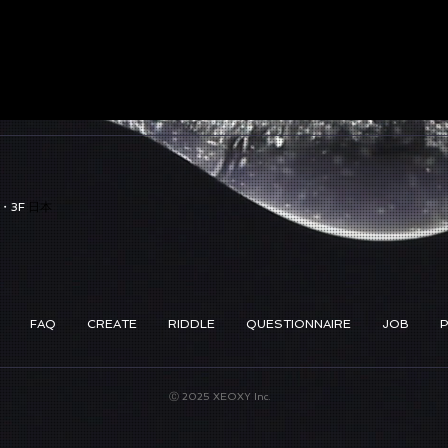
・3F
日本
FAQ
CREATE
RIDDLE
QUESTIONNAIRE
JOB
Ⓒ 2025 XEOXY Inc.