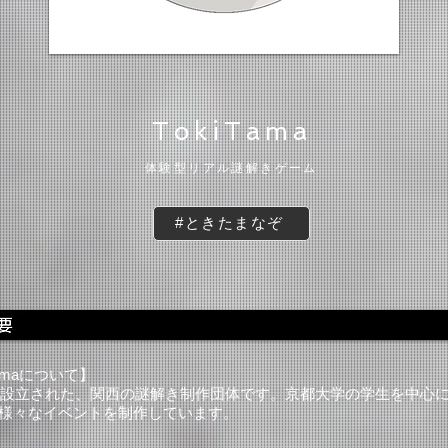
​TokiTama
​体験型リアル謎解きゲーム
#ときたまなぞ
Tamaについて
】
年に設立された、関西の謎解き制作団体です。
京都大学の学生を
中心
様々なイベントを制作しています。