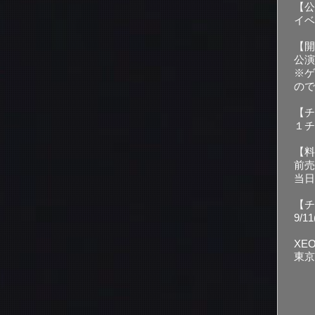
【公
イベ
【開
公演
※ゲ
ので
【チ
１チ
【料
​前売
当日券
【チ
​9/1
XE
東京