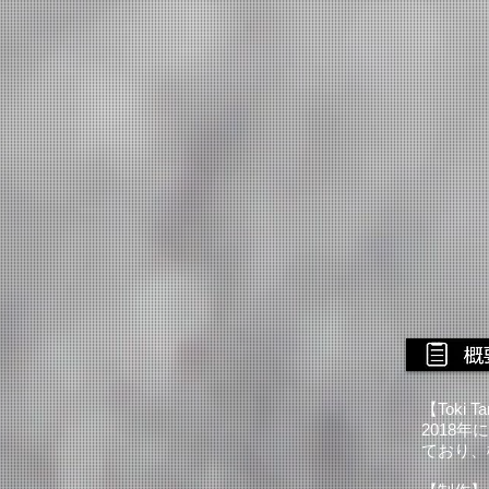
【Toki 
2018
ており、