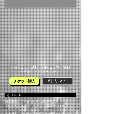
TRICK OF THE MIND​
​体験型オンライン謎解きゲーム
#トリマイ
チケット購入
超常現象が起きるところにSAIが現れる。
そのような奇妙な噂がネットで囁かれていた。
ある日あなたに怪しげな招待状が届いた。