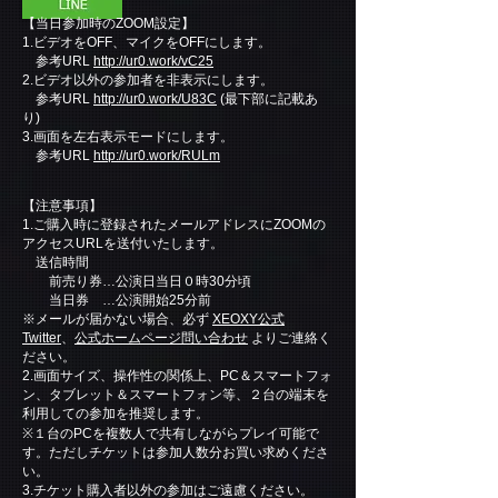
【当日参加時のZOOM設定】
1.ビデオをOFF、マイクをOFFにします。
参考URL
http://ur0.work/vC25
2.ビデオ以外の参加者を非表示にします。
参考URL
http://ur0.work/U83C
(最下部に記載あ
り)
3.画面を左右表示モードにします。
参考URL
http://ur0.work/RULm
【注意事項】
1.ご購入時に登録されたメールアドレスにZOOMの
アクセスURLを送付いたします。
送信時間
前売り券…公演日当日０時30分頃
当日券 …公演開始25分前
※メールが届かない場合、必ず
XEOXY公式
Twitter
、
公式ホームページ問い合わせ
よりご連絡く
ださい。
2.画面サイズ、操作性の関係上、PC＆スマートフォ
ン、タブレット＆スマートフォン等、２台の端末を
利用しての参加を推奨します。
※１台のPCを複数人で共有しながらプレイ可能で
す。ただしチケットは参加人数分お買い求めくださ
い。
3.チケット購入者以外の参加はご遠慮ください。