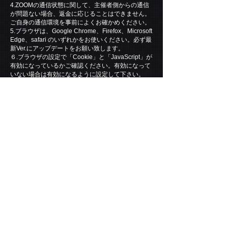
4.ZOOMの通信状態に関して、主催者側からの通信
が問題ない場合、返金に応じることはできません。
ご自身の通信環境を事前によくお確かめください。
5.ブラウザは、Google Chrome、Firefox、Microsoft
Edge、safari のいずれかをお使いください。必ず最
新Ver.にアップデートをお願い致します。
６.ブラウザの設定で「Cookie」と「JavaScript」が
有効になっているかご確認ください。有効になって
いない場合は有効になるように設定して下さい。
【公演当日の流れ】
１.公演開始30分前頃 メールでZOOMのアクセス
URLをお送りします。
２.公演開始10分前～ ZOOMへの参加を許可いたし
ます。
３.公演開始5分前～ ZOOMの設定をレクチャーし
ます。
※ご自身で設定できる方は参加の必要はございま
せん。
４.公演開始時刻 ゲームを開始します。
8/13(金) 23:00
8/14(土) 13:00 20:00 23:00