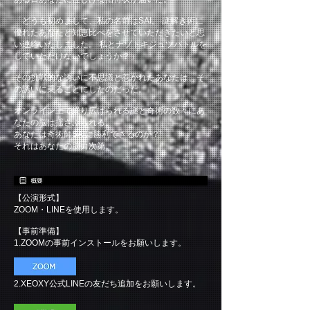
「どうも初めまして、私の名前はSAI。 謎解き術に
優れたあなたと知恵比べをさせていただきたいと思
い連絡いたしました。 私とナゾトキジュツバトルを
していただけないでしょうか？」
その挑戦的な誘いに不思議と惹かれたあなたは、そ
の誘いに乗ることにしたのだった。
オンライン上で繰り広げられる謎と奇術の数々にあ
なたの脳は揺さぶられる。
あなたは奇術師SAIに勝利できるのか？
それはあなたの脳力次第。
【公演形式】
ZOOM・LINEを使用します。
【事前準備】
1.ZOOMの事前インストールをお願いします。
2.XEOXY公式LINEの友だち追加をお願いします。
​